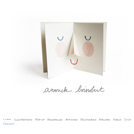
Livres
Illustrations
Pop-up
Aquarelles
Affiches
Multimédia
Ateliers
Voeux
Shop
Contact