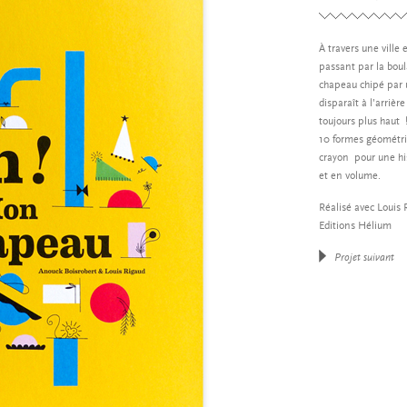
À travers une ville 
passant par la boul
chapeau chipé par 
disparaît à l’arrièr
toujours plus haut 
10 formes géométri
crayon pour une hi
et en volume.
Réalisé avec Louis 
Editions Hélium
Projet suivant