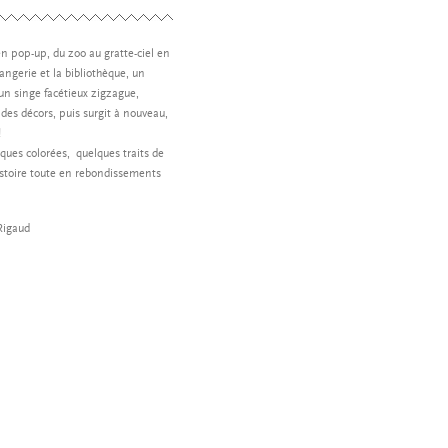
en pop-up, du zoo au gratte-ciel en
angerie et la bibliothèque, un
un singe facétieux zigzague,
e des décors, puis surgit à nouveau,
!
ques colorées, quelques traits de
stoire toute en rebondissements
Rigaud